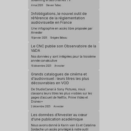
4 mai 2026
Steven Tallec
Infobligations, le nouvel outil de
référence de la réglementation
audiovisuelle en France
Une infographie en accès libre proposée par
Arvester
19 janvier 2026
Grégoire Bideau
Le CNC publie son Observatoire de la
VàDA
Nos données y sont intégrées pour la troisième
année consécutive
19 décembre 2025
Arvester
Grands catalogues de cinéma et
d’audiovisuel : leurs titres les plus
découvrables en VOD
De StudioCanal à Sony Pictures, nous
classons leurs titres les plus visibles sur les
pages d’accueil de Netflix, Prime Video et
Disney+
2 décembre 2025
Arvester
Les données d’Arvester au cœur
d'une publication académique
Nous avons donné à Karin van Es et Catalina
Iordache un accès privilégié à notre outil