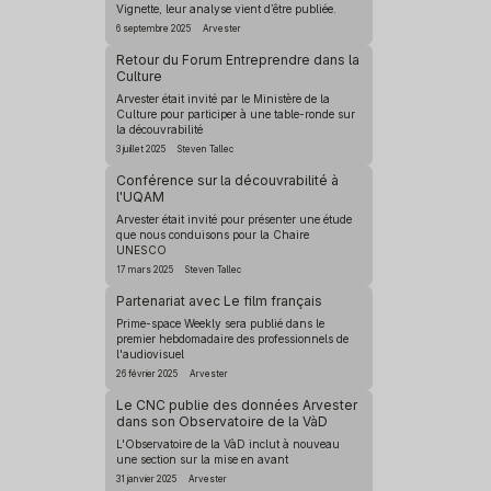
Vignette, leur analyse vient d’être publiée.
6 septembre 2025
Arvester
Retour du Forum Entreprendre dans la
Culture
Arvester était invité par le Ministère de la
Culture pour participer à une table-ronde sur
la découvrabilité
3 juillet 2025
Steven Tallec
Conférence sur la découvrabilité à
l'UQAM
Arvester était invité pour présenter une étude
que nous conduisons pour la Chaire
UNESCO
17 mars 2025
Steven Tallec
Partenariat avec Le film français
Prime-space Weekly sera publié dans le
premier hebdomadaire des professionnels de
l'audiovisuel
26 février 2025
Arvester
Le CNC publie des données Arvester
dans son Observatoire de la VàD
L'Observatoire de la VàD inclut à nouveau
une section sur la mise en avant
31 janvier 2025
Arvester