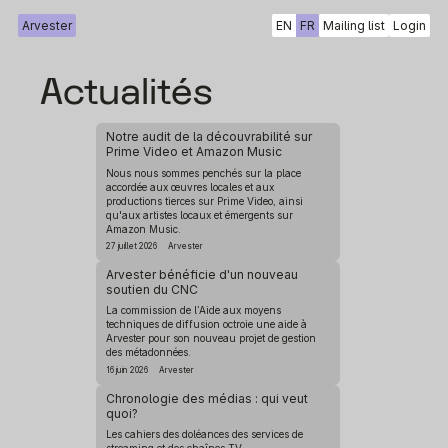
Arvester
EN
FR
Mailing list
Login
Actualités
Notre audit de la découvrabilité sur
Prime Video et Amazon Music
Nous nous sommes penchés sur la place
accordée aux œuvres locales et aux
productions tierces sur Prime Video, ainsi
qu'aux artistes locaux et émergents sur
Amazon Music.
27 juillet 2026
Arvester
Arvester bénéficie d'un nouveau
soutien du CNC
La commission de l’Aide aux moyens
techniques de diffusion octroie une aide à
Arvester pour son nouveau projet de gestion
des métadonnées.
16 juin 2026
Arvester
Chronologie des médias : qui veut
quoi?
Les cahiers des doléances des services de
streaming et des chaînes TV