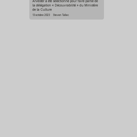
Arvester a été sélectionné pour faire partie de
la délégation « Découvrabilité » du Ministère
de la Culture
13 octobre 2023
Steven Tallec