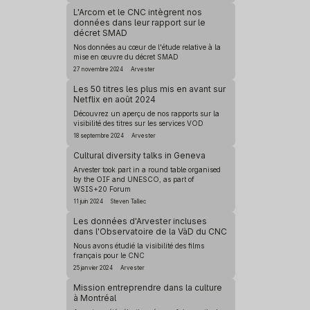
L'Arcom et le CNC intègrent nos
données dans leur rapport sur le
décret SMAD
Nos données au cœur de l'étude relative à la
mise en œuvre du décret SMAD
27 novembre 2024
Arvester
Les 50 titres les plus mis en avant sur
Netflix en août 2024
Découvrez un aperçu de nos rapports sur la
visibilité des titres sur les services VOD
18 septembre 2024
Arvester
Cultural diversity talks in Geneva
Arvester took part in a round table organised
by the OIF and UNESCO, as part of
WSIS+20 Forum
11 juin 2024
Steven Tallec
Les données d'Arvester incluses
dans l'Observatoire de la VàD du CNC
Nous avons étudié la visibilité des films
français pour le CNC
25 janvier 2024
Arvester
Mission entreprendre dans la culture
à Montréal