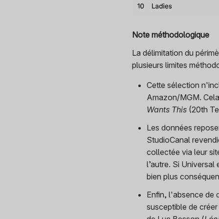
Note méthodologique
La délimitation du périm
plusieurs limites méthod
Cette sélection n'i
Amazon/MGM. Cela ex
Wants This
(20th Te
Les données reposent
StudioCanal revendi
collectée via leur s
l’autre. Si Universa
bien plus conséquen
Enfin, l'absence de d
susceptible de crée
de Luc Besson (
Léo