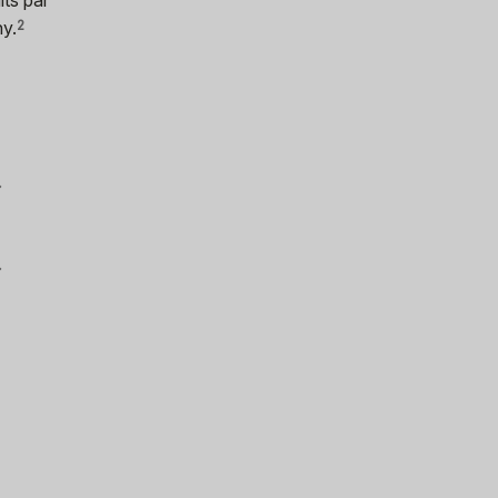
y.
2
↑
↑