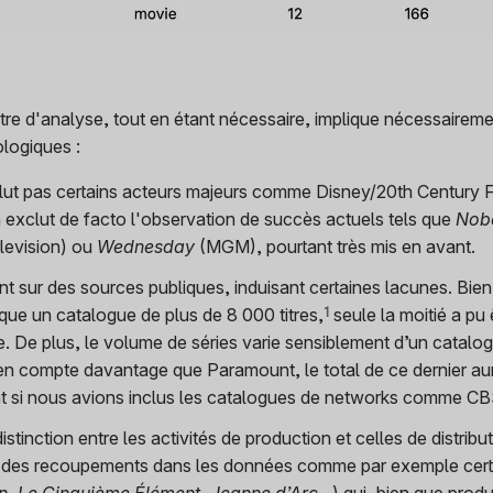
ètre d'analyse, tout en étant nécessaire, implique nécessairem
ologiques :
nclut pas certains acteurs majeurs comme Disney/20th Century 
clut de facto l'observation de succès actuels tels que
Nob
levision) ou
Wednesday
(MGM), pourtant très mis en avant.
 sur des sources publiques, induisant certaines lacunes. Bie
que un catalogue de plus de 8 000
titres,
1
seule la moitié a pu 
ite. De plus, le volume de séries varie sensiblement d’un catalo
l en compte davantage que Paramount, le total de ce dernier aur
t si nous avions inclus les catalogues de networks comme CB
istinction entre les activités de production et celles de distribu
r des recoupements dans les données comme par exemple certa
n
,
Le Cinquième Élément
,
Jeanne d’Arc…
) qui, bien que produ