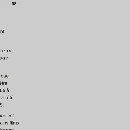
ent
Fox ou
ody
n que
être
gue à
ait été
S.
tion est
ins films
its par