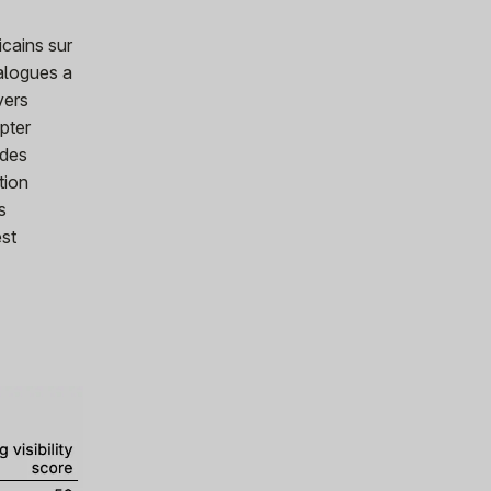
icains sur
talogues a
vers
apter
udes
tion
s
est