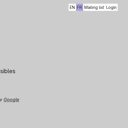
EN
FR
Mailing list
Login
isibles
ur
Google